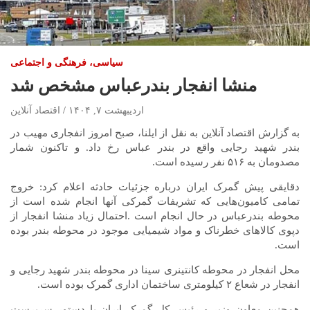
سیاسی، فرهنگی و اجتماعی
منشا انفجار بندرعباس مشخص شد
اردیبهشت ۷, ۱۴۰۴
اقتصاد آنلاین
به گزارش اقتصاد آنلاین به نقل از ایلنا، صبح امروز انفجاری مهیب در
بندر شهید رجایی واقع در بندر عباس رخ داد. و تاکنون شمار
مصدومان به ۵۱۶ نفر رسیده است.
دقایقی پیش گمرک ایران درباره جزئیات حادثه اعلام کرد: خروج
تمامی کامیون‌هایی که تشریفات گمرکی آنها انجام شده است از
محوطه بندرعباس در حال انجام است .احتمال زیاد منشا انفجار از
دپوی کالاهای خطرناک و مواد شیمیایی موجود در محوطه بندر بوده
است.
محل انفجار در محوطه کانتینری سینا در محوطه بندر شهید رجایی و
انفجار در شعاع ۲ کیلومتری ساختمان اداری گمرک بوده است.
همچنین معاون وزیر و رئیس کل گمرک ایران با دستور سرپرست