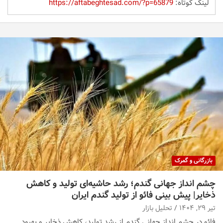
لینک کوتاه:
https://aftabeghtesad.com/?p=65879
بازرگانی و گمرک
چشم‌ انداز جهانی گندم؛ رشد حاشیه‌ای تولید و کاهش
ذخایر| پیش بینی فائو از تولید گندم ایران
تیر ۲۹, ۱۴۰۴
تحلیل بازار
فائو در چشم انداز جهانی گندم از رشد تولید، کاهش ذخایر و بهبود