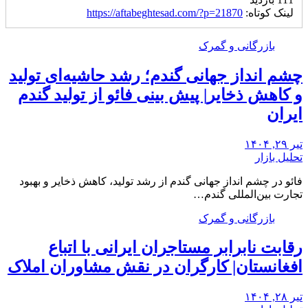
لینک کوتاه:
https://aftabeghtesad.com/?p=21870
بازرگانی و گمرک
چشم‌ انداز جهانی گندم؛ رشد حاشیه‌ای تولید
و کاهش ذخایر| پیش بینی فائو از تولید گندم
ایران
تیر ۲۹, ۱۴۰۴
تحلیل بازار
فائو در چشم انداز جهانی گندم از رشد تولید، کاهش ذخایر و بهبود
تجارت بین‌المللی گندم…
بازرگانی و گمرک
رقابت نابرابر مستاجران ایرانی با اتباع
افغانستان| کارگران در نقش مشاوران املاک
تیر ۲۸, ۱۴۰۴