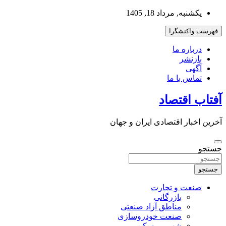
به
یکشنبه, مرداد 18, 1405
محتوا
بروید
فهرست واکنشگرا
درباره ما
بازنشر
آگهی
تماس با ما
آفتاب اقتصاد
آخرین اخبار اقتصادی ایران و جهان
جستجو
جستجو
صنعت و تجارت
بازرگانی
مناطق آزاد صنعتی
صنعت خودروسازی
شهر و مسکن