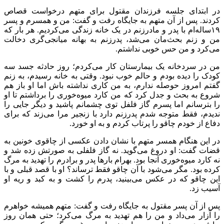
در ابتدای جلسه فرزندان مقتول برای متهم درخواست قصاص
کردند. پس از آن متهم به جایگاه رفت و گفت: من و همسرم و پسر
۱۹ساله‌ام با پدر و مادرزنم در یک خانه زندگی می‌کردیم. هر بار که
من و زنم بحث‌مان می‌شد، پدرزنم به بهانه میانجی‌گری دخالت
می‌کرد و من حس خوبی نداشتم.
من در سردخانه یک بیمارستان کار می‌کردم؛ روز حادثه جسد سه
کودک را دیده بودم و حالم خوب نبود. وقتی به خانه رسیدم، به زنم
گفتم امروز حوصله ندارم، به من کاری نداشته باش اما او باز هم
شروع به بحث و جدل کرد که من کارد میوه‌خوری را برداشتم تا او
را بترسانم اما پسرم گاز فلفل توی چشمانم پاشید و دیگر جایی را
ندیدم، فقط متوجه شدم پدرزنم دارد با زنجیر مرا می‌زند که برای
دفاع از خودم چاقو را پرتاب کردم و به او خورد.
در این هنگام همسر متهم با نشان دادن عکسی از چاقوی خونین به
قضات گفت: او دروغ می‌گوید. نه گاز فلفلی به صورتش زده شد و
نه کارد میوه‌خوری آنجا بود. بهرام بارها پدر و برادرم را تهدید به مرگ
کرده بود. مگر می‌شود با آن چاقو فقط ترساند؟ او با قصد قبلی و با
این چاقو که در عکس می‌بینید، پدرم را کشت و به کبد و ریه او
آسیب زد.
پس از آن پسر مقتول به جایگاه رفت و گفت: متهم همیشه خواهرم
را آزار می‌داد و من را هم تهدید به مرگ می‌کرد؛ حتی همان روز