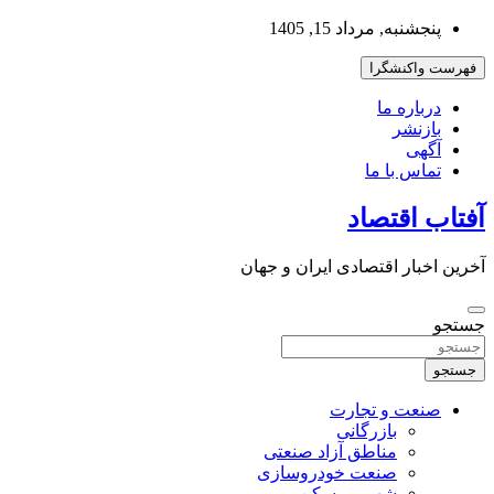
به
پنجشنبه, مرداد 15, 1405
محتوا
بروید
فهرست واکنشگرا
درباره ما
بازنشر
آگهی
تماس با ما
آفتاب اقتصاد
آخرین اخبار اقتصادی ایران و جهان
جستجو
جستجو
صنعت و تجارت
بازرگانی
مناطق آزاد صنعتی
صنعت خودروسازی
شهر و مسکن