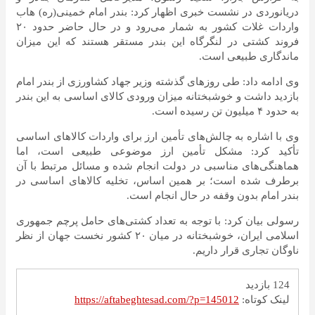
دریانوردی در نشست خبری اظهار کرد: بندر امام خمینی(ره) هاب
واردات غلات کشور به شمار می‌رود و در حال حاضر حدود ۲۰
فروند کشتی در لنگرگاه این بندر مستقر هستند که این میزان
ماندگاری طبیعی است.
وی ادامه داد: طی روزهای گذشته وزیر جهاد کشاورزی از بندر امام
بازدید داشت و خوشبختانه میزان ورودی کالای اساسی به این بندر
به حدود ۴ میلیون تن رسیده است.
وی با اشاره به چالش‌های تأمین ارز برای واردات کالاهای اساسی
تأکید کرد: مشکل تأمین ارز موضوعی طبیعی است، اما
هماهنگی‌های مناسبی در دولت انجام شده و مسائل مرتبط با آن
برطرف شده است؛ بر همین اساس، تخلیه کالاهای اساسی در
بندر امام بدون وقفه در حال انجام است.
رسولی بیان کرد: با توجه به تعداد کشتی‌های حامل پرچم جمهوری
اسلامی ایران، خوشبختانه در میان ۲۰ کشور نخست جهان از نظر
ناوگان تجاری قرار داریم.
124 بازدید
لینک کوتاه:
https://aftabeghtesad.com/?p=145012