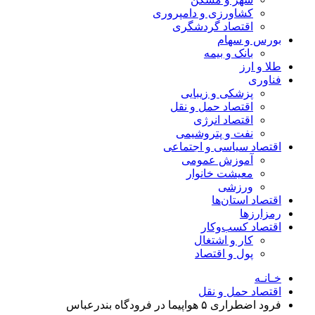
کشاورزی و دامپروری
اقتصاد گردشگری
بورس و سهام
بانک و بیمه
طلا و ارز
فناوری
پزشکی و زیبایی
اقتصاد حمل و نقل
اقتصاد انرژی
نفت و پتروشیمی
اقتصاد سیاسی و اجتماعی
آموزش عمومی
معیشت خانوار
ورزشی
اقتصاد استان‌ها
رمزارزها
اقتصاد کسب‌و‌کار
کار و اشتغال
پول و اقتصاد
خـانـه
اقتصاد حمل و نقل
فرود اضطراری ۵ هواپیما در فرودگاه بندرعباس