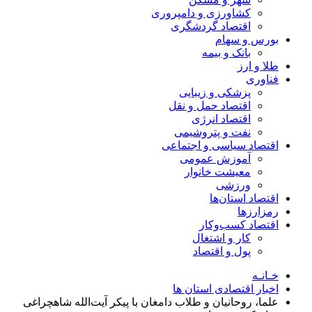
کشاورزی و دامپروری
اقتصاد گردشگری
بورس و سهام
بانک و بیمه
طلا و ارز
فناوری
پزشکی و زیبایی
اقتصاد حمل و نقل
اقتصاد انرژی
نفت و پتروشیمی
اقتصاد سیاسی و اجتماعی
آموزش عمومی
معیشت خانوار
ورزشی
اقتصاد استان‌ها
رمزارزها
اقتصاد کسب‌و‌کار
کار و اشتغال
پول و اقتصاد
خـانـه
اخبار اقتصادی استان ها
علما، روحانیان و طلاب دامغان با پیکر آیت‌الله شاهچراغی