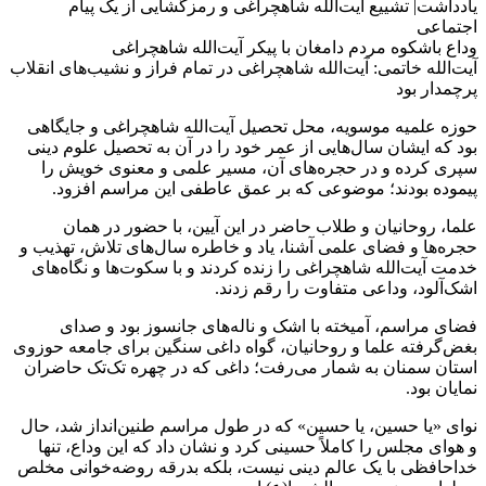
یادداشت| تشییع آیت‌الله شاهچراغی و رمزگشایی از یک پیام
اجتماعی
وداع باشکوه مردم دامغان با پیکر آیت‌الله شاهچراغی
آیت‌الله خاتمی: آیت‌الله شاهچراغی در تمام فراز و نشیب‌های انقلاب
پرچمدار بود
حوزه علمیه موسویه، محل تحصیل آیت‌الله شاهچراغی و جایگاهی
بود که ایشان سال‌هایی از عمر خود را در آن به تحصیل علوم دینی
سپری کرده و در حجره‌های آن، مسیر علمی و معنوی خویش را
پیموده بودند؛ موضوعی که بر عمق عاطفی این مراسم افزود.
علما، روحانیان و طلاب حاضر در این آیین، با حضور در همان
حجره‌ها و فضای علمی آشنا، یاد و خاطره سال‌های تلاش، تهذیب و
خدمت آیت‌الله شاهچراغی را زنده کردند و با سکوت‌ها و نگاه‌های
اشک‌آلود، وداعی متفاوت را رقم زدند.
فضای مراسم، آمیخته با اشک و ناله‌های جانسوز بود و صدای
بغض‌گرفته علما و روحانیان، گواه داغی سنگین برای جامعه حوزوی
استان سمنان به شمار می‌رفت؛ داغی که در چهره تک‌تک حاضران
نمایان بود.
نوای «یا حسین، یا حسین» که در طول مراسم طنین‌انداز شد، حال
و هوای مجلس را کاملاً حسینی کرد و نشان داد که این وداع، تنها
خداحافظی با یک عالم دینی نیست، بلکه بدرقه روضه‌خوانی مخلص