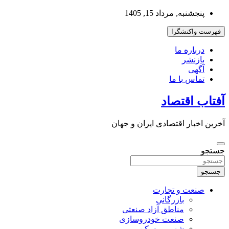
به
پنجشنبه, مرداد 15, 1405
محتوا
بروید
فهرست واکنشگرا
درباره ما
بازنشر
آگهی
تماس با ما
آفتاب اقتصاد
آخرین اخبار اقتصادی ایران و جهان
جستجو
جستجو
صنعت و تجارت
بازرگانی
مناطق آزاد صنعتی
صنعت خودروسازی
شهر و مسکن