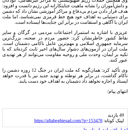
وی همچنین حملات رژیم صهیونیستی به مراکز غیرنظامی، کودکان
و دانش‌آموزان را نشانه ماهیت جنایتکارانه این رژیم دانست و افزود:
هدف قرار دادن مردم بی‌دفاع و مراکز آموزشی نشان داد که دشمن
برای دستیابی به اهداف خود هیچ خط قرمزی نمی‌شناسد، اما ملت
ایران با آگاهی و استقامت در برابر این جنایت‌ها ایستاده است.
عزیزی با اشاره به استمرار اجتماعات مردمی در گرگان و سایر
نقاط کشور خاطرنشان کرد: حضور مردم در صحنه، بزرگ‌ترین
سرمایه جمهوری اسلامی و مهم‌ترین عامل ناکامی دشمنان است.
ملت ایران در آزمون‌های دشوار سال‌های اخیر ثابت کرده‌اند که با
تکیه بر ایمان، وحدت ملی و روحیه مقاومت می‌توانند از هر تهدیدی
عبور کنند.
وی تأکید کرد: همان‌گونه که ملت ایران در جنگ 12 روزه دشمن را
ناکام گذاشت، در برابر هر توطئه و تهدید جدید نیز با قدرت خواهد
ایستاد و اجازه نخواهد داد دشمنان به اهداف خود دست یابند.
انتهای پیام/
49 بازدید
لینک کوتاه:
https://aftabeghtesad.com/?p=153478
اخبار اقتصادی استان ها