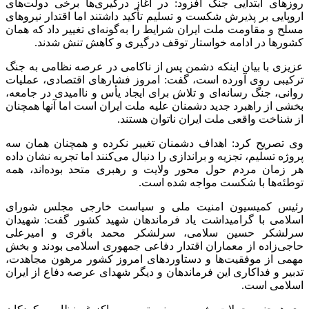
روزهای ابتدایی جنگ افزود: در آغاز درگیری‌ها برخی دولت‌های
اروپایی بر پذیرش شکست و تسلیم تأکید داشتند اما اقتدار نیروهای
مسلح و مقاومت ملت ایران شرایط را به‌گونه‌ای تغییر داد که همان
کشورها در ادامه خواستار توقف درگیری و کاهش تنش شدند.
عزیزی با بیان اینکه دشمن پس از ناکامی در عرصه نظامی به جنگ
ترکیبی روی آورده است، گفت: امروز فشارهای اقتصادی، عملیات
روانی، جنگ رسانه‌ای و تلاش برای ایجاد یأس و ناامیدی در جامعه،
بخشی از راهبرد جدید دشمنان علیه ملت ایران است اما آنها همچنان
از شناخت واقعی ملت ایران ناتوان هستند.
وی تصریح کرد: اهداف دشمنان تغییر نکرده و همچنان همان سه
پروژه تسلیم، تجزیه و براندازی را دنبال می‌کنند اما تجربه نشان داده
هر زمان مردم حول محور ولایت و رهبری متحد بوده‌اند، همه
توطئه‌ها با شکست مواجه شده است.
رئیس کمیسیون امنیت ملی و سیاست خارجی مجلس شورای
اسلامی با گرامیداشت یاد فرماندهان شهید کشور گفت: شهیدان
سرلشکر حسین سلامی، سرلشکر محمد باقری و امیرعلی
حاجی‌زاده از معماران اقتدار دفاعی جمهوری اسلامی بودند و بخش
مهمی از موفقیت‌ها و دستاوردهای امروز کشور مرهون مجاهدت،
تدبیر و فداکاری این فرماندهان و دیگر شهدای عرصه دفاع از ایران
اسلامی است.