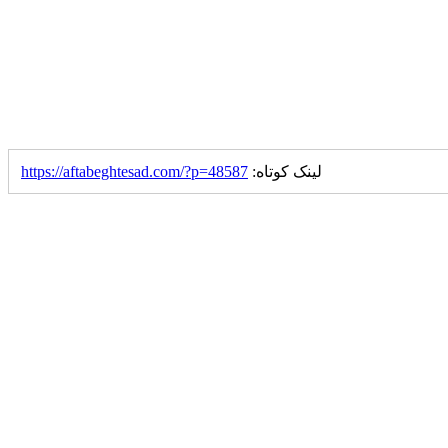
لینک کوتاه:
https://aftabeghtesad.com/?p=48587