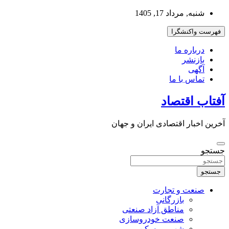
به
شنبه, مرداد 17, 1405
محتوا
بروید
فهرست واکنشگرا
درباره ما
بازنشر
آگهی
تماس با ما
آفتاب اقتصاد
آخرین اخبار اقتصادی ایران و جهان
جستجو
جستجو
صنعت و تجارت
بازرگانی
مناطق آزاد صنعتی
صنعت خودروسازی
شهر و مسکن