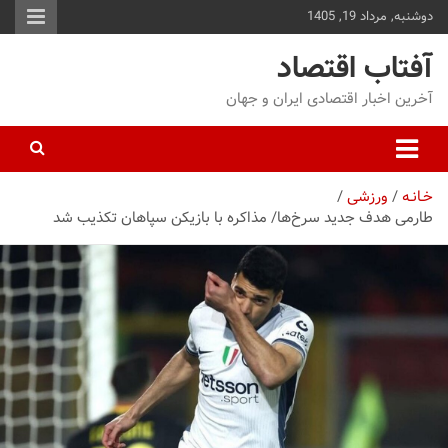
دوشنبه, مرداد 19, 1405
توا
وید
آفتاب اقتصاد
آخرین اخبار اقتصادی ایران و جهان
خـانـه
ورزشی
طارمی هدف جدید سرخ‌ها/ مذاکره با بازیکن سپاهان تکذیب شد