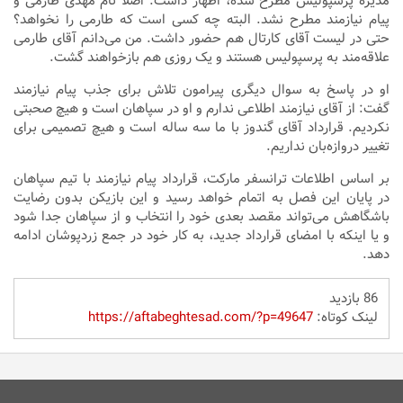
مدیره پرسپولیس مطرح شده، اظهار داشت: اصلا نام مهدی طارمی و
پیام نیازمند مطرح نشد. البته چه کسی است که طارمی را نخواهد؟
حتی در لیست آقای کارتال هم حضور داشت. من می‌دانم آقای طارمی
علاقه‌مند به پرسپولیس هستند و یک روزی هم بازخواهند گشت.
او در پاسخ به سوال دیگری پیرامون تلاش برای جذب پیام نیازمند
گفت: از آقای نیازمند اطلاعی ندارم و او در سپاهان است و هیچ صحبتی
نکردیم. قرارداد آقای گندوز با ما سه ساله است و هیچ تصمیمی برای
تغییر دروازه‌بان نداریم.
بر اساس اطلاعات ترانسفر مارکت، قرارداد پیام نیازمند با تیم سپاهان
در پایان این فصل به اتمام خواهد رسید و این بازیکن بدون رضایت
باشگاهش می‌تواند مقصد بعدی خود را انتخاب و از سپاهان جدا شود
و یا اینکه با امضای قرارداد جدید، به کار خود در جمع زردپوشان ادامه
دهد.
86 بازدید
لینک کوتاه:
https://aftabeghtesad.com/?p=49647