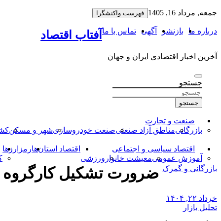
به
جمعه, مرداد 16, 1405
فهرست واکنشگرا
محتوا
بروید
درباره ما
بازنشر
آگهی
تماس با ما
آفتاب اقتصاد
آخرین اخبار اقتصادی ایران و جهان
جستجو
جستجو
صنعت و تجارت
بازرگانی
مناطق آزاد صنعتی
صنعت خودروسازی
شهر و مسکن
کشا
اقتصاد سیاسی و اجتماعی
اقتصاد استان‌ها
رمزارزها
آموزش عمومی
معیشت خانوار
ورزشی
ک
بازرگانی و گمرک
ضرورت تشکیل کارگروه مش
خرداد ۲۲, ۱۴۰۴
تحلیل بازار