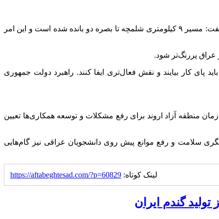
، سرکنسول جمهوری اسلامی ایران در بصره، با اشاره به زیرساخت‌های در حال توسعه در مرز شلمچه، گفت: مسیر ۹ کیلومتری شلمچه تا بصره دو بانده شده است و این امر
عراق پررنگ‌تر شود.
 پای کار بیایند و نقش فعال‌تری ایفا کنند. راهبرد دولت جمهوری
زمان منطقه آزاد اروند برای رفع مشکلات و توسعه همکاری‌ها تعیین
شگری سلامت و رفع موانع پیش روی دانشجویان عراقی نیز گام‌هایی
لینک کوتاه:
https://aftabeghtesad.com/?p=60829
 تولید گندم ایران