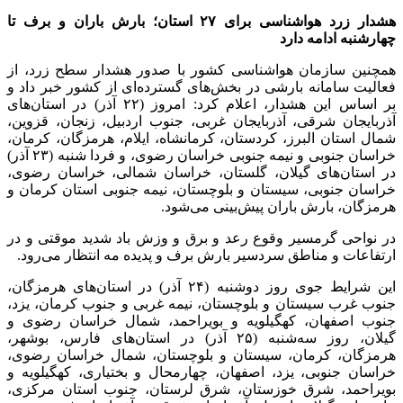
هشدار زرد هواشناسی برای ۲۷ استان؛ بارش باران و برف تا
چهارشنبه ادامه دارد
همچنین سازمان هواشناسی کشور با صدور هشدار سطح زرد، از
فعالیت سامانه بارشی در بخش‌های گسترده‌ای از کشور خبر داد و
بر اساس این هشدار، اعلام کرد: امروز (۲۲ آذر) در استان‌های
آذربایجان شرقی، آذربایجان غربی، جنوب اردبیل، زنجان، قزوین،
شمال استان البرز، کردستان، کرمانشاه، ایلام، هرمزگان، کرمان،
خراسان جنوبی و نیمه جنوبی خراسان رضوی، و فردا شنبه (۲۳ آذر)
در استان‌های گیلان، گلستان، خراسان شمالی، خراسان رضوی،
خراسان جنوبی، سیستان و بلوچستان، نیمه جنوبی استان کرمان و
هرمزگان، بارش باران پیش‌بینی می‌شود.
در نواحی گرمسیر وقوع رعد و برق و وزش باد شدید موقتی و در
ارتفاعات و مناطق سردسیر بارش برف و پدیده مه انتظار می‌رود.
این شرایط جوی روز دوشنبه (۲۴ آذر) در استان‌های هرمزگان،
جنوب غرب سیستان و بلوچستان، نیمه غربی و جنوب کرمان، یزد،
جنوب اصفهان، کهگیلویه و بویراحمد، شمال خراسان رضوی و
گیلان، روز سه‌شنبه (۲۵ آذر) در استان‌های فارس، بوشهر،
هرمزگان، کرمان، سیستان و بلوچستان، شمال خراسان رضوی،
خراسان جنوبی، یزد، اصفهان، چهارمحال و بختیاری، کهگیلویه و
بویراحمد، شرق خوزستان، شرق لرستان، جنوب استان مرکزی،