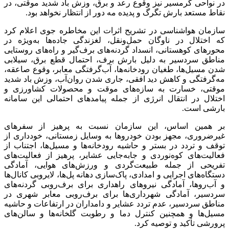
در نواحی گرمسیر نیز وقوع رعد و برق، وزش باد شدید موقتی، در
نقاط مستعد بارش تگرگ و پدیده مه دور از انتظار نخواهد بود.
سازمان هواشناسی در تشریح اثرات این مخاطره جوی اعلام کرد
که اختلال در ناوگان حمل‌ونقل، لغزندگی جاده‌ها به‌ویژه در
محورهای کوهستانی، انسداد گردنه‌های برف‌گیر و راه‌های روستایی
مناطق سردسیر به دلیل بارش برف، احتمال قطع برق، سیلابی
شدن مسیل‌ها، طغیان رودخانه‌ها، آب‌گرفتگی معابر، وقوع صاعقه،
مه‌گرفتگی و کاهش دید افقی، جاری شدن روان‌آب، وزش باد شدید
موقتی، خسارت به سازه‌های موقت و محصولات کشاورزی و
اختلال در انتقال انرژی از جمله پیامدهای احتمالی این سامانه
بارشی است.
بر همین اساس، این سازمان نسبت به پرهیز از سفرهای
غیرضروری، مجهز بودن خودروها به وسایل زمستانی، خودداری از
توقف و تردد در بستر و حاشیه رودخانه‌ها و مسیل‌ها، اجتناب از
فعالیت‌های کوه‌نوردی و جابه‌جایی عشایر، پرهیز از فعالیت‌های
تفریحی از جمله طبیعت‌گردی و ورزش‌های هوایی، آمادگی
دستگاه‌های اجرایی و امدادی، پاک‌سازی دهانه پل‌ها، لایروبی کانال‌ها
و آب‌روها، آمادگی نیروهای راهداری برای برف‌روبی گردنه‌های
سردسیر، آمادگی شهرداری‌ها برای برف‌روبی معابر شهری در
مناطق سردسیر، عدم تردد عشایر و دامداران در ارتفاعات و حاشیه
مسیل‌ها و همچنین کنترل دما و رطوبت گلخانه‌ها و سالن‌های
پرورشی تأکید و توصیه کرد.