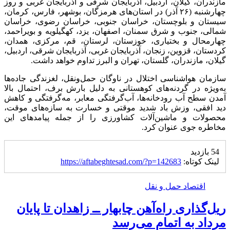
مازندران، گیلان، اردبیل، آذربایجان شرقی و آذربایجان غربی و روز
چهارشنبه (۲۶ آذر) در استان‌های هرمزگان، بوشهر، فارس، کرمان،
سیستان و بلوچستان، خراسان جنوبی، خراسان رضوی، خراسان
شمالی، جنوب و شرق سمنان، اصفهان، یزد، کهگیلویه و بویراحمد،
چهارمحال و بختیاری، خوزستان، لرستان، قم، مرکزی، همدان،
کردستان، قزوین، زنجان، آذربایجان غربی، آذربایجان شرقی، اردبیل،
گیلان، مازندران، گلستان، تهران و البرز تداوم خواهد داشت.
سازمان هواشناسی اختلال در ناوگان حمل‌ونقل، لغزندگی جاده‌ها
به‌ویژه در گردنه‌های کوهستانی به دلیل بارش برف، احتمال بالا
آمدن سطح آب رودخانه‌ها، آب‌گرفتگی معابر، مه‌گرفتگی و کاهش
دید افقی، وزش باد شدید موقتی و خسارت به سازه‌های موقت،
محصولات و ماشین‌آلات کشاورزی را از جمله پیامدهای این
مخاطره جوی عنوان کرد.
54 بازدید
لینک کوتاه:
https://aftabeghtesad.com/?p=142683
اقتصاد حمل و نقل
ریل‌گذاری راه‌آهن چابهار ــ زاهدان تا پایان
مرداد به اتمام می‌رسد