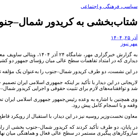
سیاسی، فرهنگی و اجتماعی
شتاب‌بخشی به کریدور شمال–جنوب 
آذر ۲۵, ۱۴۰۴
مهر نیوز
به گزارش خبرگزاری مهر، شامگاه ۲۴ آذر ۱۴۰۴،
ویتالی
ساویف
معا
دیداری که در امتداد تفاهمات سطح عالی میان رؤسای جمهور دو کشور 
در این نشست، دو طرف کریدور
شمال–جنوب
را به‌عنوان یک مؤلفه ت
لاریجانی در این دیدار با تأکید بر اینکه جمهوری اسلامی ایران تصمی
شد و توافقنامه‌های لازم برای تثبیت حقوقی و اجرایی کریدور
شمال–ج
وی همچنین با اشاره به وعده رئیس‌جمهور جمهوری اسلامی ایران تصر
وقفه و با انسجام کامل پیش رود.
معاون نخست‌وزیر روسیه نیز در این دیدار، با استقبال از رویکرد قاطع
در پایان، دو طرف تأکید کردند که کریدور
شمال–جنوب
بخشی از راه
سازوکارهای پیگیری مستمر در سطح عالی فعال و هماهنگی میان نهاد