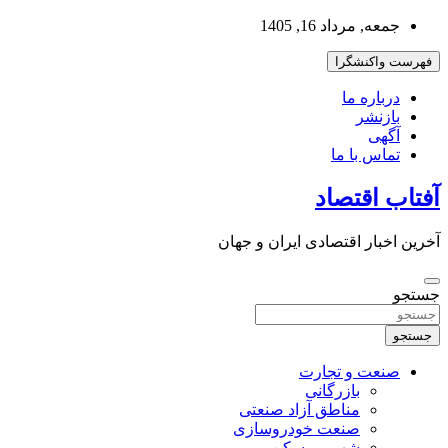
به
جمعه, مرداد 16, 1405
محتوا
بروید
فهرست واکنشگرا
درباره ما
بازنشر
آگهی
تماس با ما
آفتاب اقتصاد
آخرین اخبار اقتصادی ایران و جهان
جستجو
جستجو
صنعت و تجارت
بازرگانی
مناطق آزاد صنعتی
صنعت خودروسازی
شهر و مسکن