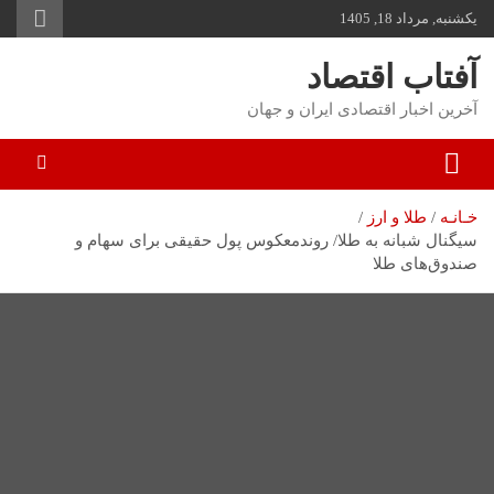
یکشنبه, مرداد 18, 1405
توا
وید
آفتاب اقتصاد
آخرین اخبار اقتصادی ایران و جهان
خـانـه
طلا و ارز
سیگنال شبانه به طلا/ روندمعکوس پول حقیقی برای سهام و
صندوق‌های طلا