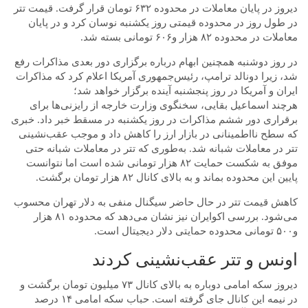
دیروز در پایان معاملات در محدوده ۶۳۲ تومان قرار گرفت. قیمت تتر
در طول روز در محدوده قیمتی روز یکشنبه نوسان کرد و در پایان
معاملات در محدوده ۸۲ هزار و‌۶۰۶ تومانی بسته شد.
در روز دوشنبه همچنین ابهام درباره برگزاری دور بعدی مذاکرات رفع
شد، زیرا دونالد ترامپ، رئیس‌جمهوری آمریکا اعلام کرد که مذاکرات
ایران و آمریکا در روز پنجشنبه آینده برگزار خواهد شد؛
هرچند اسماعیل بقایی، سخنگوی وزارت خارجه از رایزنی‌ها برای
برقراری دور ششم مذاکرات در روز یکشنبه در مسقط خبر داد. خبری
که سطح نااطمینانی در بازار ارز را کاهش داد و موجب عقب‌نشینی
تتر در معاملات شبانه شد. به‌طوری که تتر در معاملات شبانه حتی
موفق به شکست حمایت ۸۲ هزار تومانی شده است اما نتوانست
پایین این محدوده بماند و به بالای کانال ۸۲ هزار تومان برگشت.
کاهش قیمت تتر در حال حاضر سیگنال منفی به دلار تهران محسوب
می‌شود. بررسی اکوایران نیز نشان می‌دهد که محدوده ۸۱ هزار
و۵۰۰ تومانی محدوده حمایتی دلار دیجیتال است.
اونس و تتر عقب‌نشینی کردند
دیروز سکه امامی دوباره به بالای کانال ۷۳ میلیون تومان برگشت و
در نیمه این کانال جای گرفته است. حباب سکه امامی ۱۴ درصد