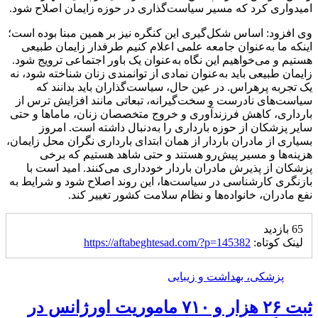
امیدواری کرد که مسیر سیاست‌گذاری در حوزه زایمان اصلاح شود.
وی افزود: اساس شکل‌گیری این کنگره نیز بر همین مبنا بوده است؛
اینکه ما به‌عنوان جامعه علمی اعلام کنیم طرفدار زایمان طبیعی
هستیم و می‌خواهیم این نگاه به‌عنوان یک باور اجتماعی ترویج شود.
زایمان طبیعی باید به‌عنوان نمادی از توانمندی زنان شناخته شود، نه
یک تجربه پرهراس. در عین حال، سیاست‌گذاران باید بدانند که
سیاست‌های نادرست و سخت‌گیرانه، تبعاتی مانند افزایش ترس از
بارداری، کاهش
فرزندآوری
و خروج متخصصان زنان، ماماها و حتی
سایر پزشکان از حوزه بارداری را به‌دنبال داشته است. امروز
بسیاری از مادران باردار از همان ابتدای بارداری نگران محل زایمان،
هزینه‌ها و مسیر پیش‌رو هستند و حتی شاهد هستیم که برخی
پزشکان از پذیرش مادران باردار خودداری می‌کنند. امید است با
بازنگری کارشناسی در سیاست‌ها، این روند اصلاح شود و شرایط به
نفع مادران، خانواده‌ها و نظام سلامت کشور تغییر کند.
65 بازدید
لینک کوتاه:
https://aftabeghtesad.com/?p=145382
پزشکی، بهداشت و زیبایی
ثبت ۲۶ هزار و ۷۱۰ ماموریت اورژانس در