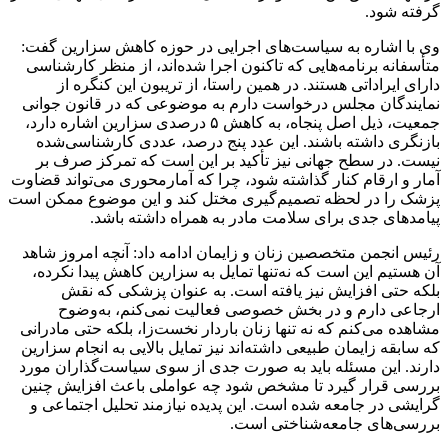
گرفته شود.
وی با اشاره به سیاست‌های اجرایی در حوزه کاهش سزارین گفت:
متأسفانه برنامه‌هایی که تاکنون اجرا شده‌اند، از منظر کارشناسی
دارای ایراداتی هستند. در همین راستا، از تریبون این کنگره از
نمایندگان مجلس درخواست دارم به موضوعی که در قانون جوانی
جمعیت، ذیل اصل پنجاه، به کاهش ۵ درصدی سزارین اشاره دارد،
بازنگری داشته باشند. این عدد پنج درصد، عددی کارشناسی‌شده
نیست. در سطح جهانی نیز تأکید بر این است که تمرکز صرف بر
آمار و ارقام کنار گذاشته شود، چرا که
آمارمحوری
می‌تواند قضاوت
پزشک را در لحظه تصمیم‌گیری مختل کند و این موضوع ممکن است
پیامدهای جدی برای سلامت مادر به همراه داشته باشد.
رئیس انجمن متخصصین زنان و زایمان ادامه داد: آنچه امروز شاهد
آن هستیم این است که نه‌تنها تمایل به سزارین کاهش پیدا نکرده،
بلکه حتی افزایش نیز یافته است. به عنوان پزشکی که نقش
ارجاعی دارم و در بخش خصوصی فعالیت نمی‌کنم، به‌وضوح
مشاهده می‌کنم که نه تنها زنان باردار نخست‌زا، بلکه حتی مادرانی
که سابقه زایمان طبیعی داشته‌اند نیز تمایل بالایی به انجام سزارین
دارند. این مسئله باید به صورت جدی از سوی سیاست‌گذاران مورد
بررسی قرار گیرد تا مشخص شود چه عواملی باعث افزایش چنین
گرایشی در جامعه شده است. این پدیده نیازمند تحلیل اجتماعی و
بررسی‌های جامعه‌شناختی است.