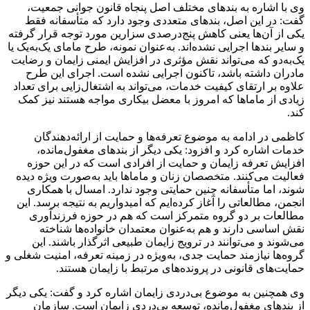
وی با اشاره به بندهای مختلف اصل پنجاه قانون جوانی جمعیت،
گفت: در این اصل، بندهای متعددی وجود دارد که متأسفانه فقط
یکی از آن‌ها یعنی کاهش پنج‌درصدی سزارین مورد توجه قرار گرفته
و سایر بندها اجرایی نشده‌اند. به‌عنوان نمونه، طرح مامای یک‌به‌یک یا
یک‌به‌دو که می‌تواند نقش مؤثری در افزایش ایمنی زایمان و رضایت
مادران داشته باشد، تاکنون اجرایی نشده است. اجرای این طرح
علاوه بر ارتقای کیفیت خدمات، می‌تواند به اشتغال‌زایی برای تعداد
زیادی از
ماماها
که امروز با معضل بیکاری مواجه هستند نیز کمک
کند.
کاظمی در ادامه به موضوع تعرفه‌ها و حمایت از ارائه‌دهندگان
خدمات اشاره کرد و افزود: یکی دیگر از بندهای مغفول‌مانده،
افزایش تعرفه زایمان و حمایت از افرادی است که در این حوزه
فعالیت می‌کنند. متخصصان زنان و ماماها باید به‌صورت ویژه دیده
شوند، اما متأسفانه چنین حمایتی وجود ندارد. امسال با همکاری
انجمن، مطالعاتی را آغاز کرده‌ایم که امیدواریم به نتیجه برسد. این
مطالعات بر دو گروه متمرکز است که هم در حوزه فرزندآوری
نقش اساسی دارند و هم به‌عنوان معتمدان خانواده‌ها شناخته
می‌شوند و می‌توانند در ترویج زایمان طبیعی اثرگذار باشند. این
گروه‌ها نیازمند حمایت جدی، به‌ویژه در زمینه تعرفه، امنیت شغلی و
حمایت‌های قانونی در پرونده‌های مرتبط با زایمان هستند.
وی همچنین به موضوع بی‌دردی زایمان اشاره کرد و گفت: یکی دیگر
از بندهای مغفول‌مانده، توسعه بی‌دردی زایمان است. سازمان