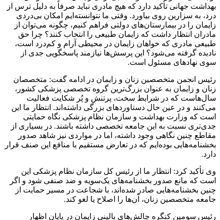
بهداشت جهانی تأکید دارد که هیچ مادری نباید صرفاً به دلیل ترس از
درد، به سزارین روی بیاورد. وقتی ما نتوانسته‌ایم امکان بی‌دردی
زایمان را در بیمارستان‌های دولتی فراهم کنیم، چگونه می‌توان از
مادران انتظار داشت که زایمان طبیعی را انتخاب کنند؟ چرا حق
طبیعی مادری که خواهان زایمان در محیطی آرام و کم‌درد است،
نادیده گرفته می‌شود؟ این پرسش‌ها نیازمند پاسخگویی جدی از
سوی نهادهای مسئول است.
رئیس انجمن متخصصین زنان و زایمان در ادامه گفت: متخصصان
زنان و زایمان به عنوان بزرگ‌ترین گروه تخصصی پزشکی کشور،
سال‌هاست که در شرایط سخت، پرتنش و پُر شکایت فعالیت
می‌کنند و در عین حال دستاوردهای بزرگی داشته‌اند. انتظار ما این
است که وزارت بهداشت و سازمان نظام پزشکی نگاه حمایتی
جدی‌تری نسبت به این جامعه تخصصی داشته باشند. در بسیاری از
مقاطع چنین نگاهی وجود داشته، اما در مواردی نیز شاهد صدور
بخشنامه‌هایی بوده‌ایم که در تعارض مستقیم با منافع این صنف قرار
دارد.
وی تأکید کرد: انتظار ما از رئیس کل سازمان نظام پزشکی این
است که مانع صدور بخشنامه‌های یک‌سویه و ضد صنفی شود و اگر
چنین بخشنامه‌هایی صادر شده‌اند، با شجاعت در مسیر حمایت از
جامعه متخصصین زنان، آن‌ها را اصلاح یا لغو کند.
رئیس سومین کنگره چالش‌های بالینی زایمان در پایان اظهار