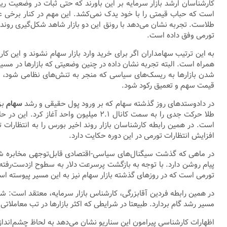
کارشناسان ارشد بازار سرمایه بر این باورند که حتی ثبات در وضعیت ریسک
است که حباب قیمتی را با خود یدک نمی‌کشد. این مهم در کنار برخی عو
طلاست. تجربه نشان می‌دهد با رونق این دو بازار شاهد شکل‌گیری روند جد
تورمی وفق داده است.
به این ترتیب سهامداران اگر برای خرید وارد بازار سهام نشوند و این کار
همراه است. البته تجربه نشان داده در چنین وضعیتی که بازار‌ها در م
شدن بازار‌ها به ریسک‌های سیاسی که منجر به تنش‌های نظامی شود، شر
قیمت سهم و تعمیق رکود شود.
در داد‌و‌ستد‌های روز گذشته سهام که بر ورود پول حقیقی و رشد
سهام
بز
طلا حرکت جدی را به سمت کانال ۲.۱ میل
است. در همین رابطه کارشناسان بازار روند اخیر بورس را به انتظارات تو
افزایش انتظارات تورمی در این دوره حکایت دارد.
پیام روشن دارد. با توجه به بازگشت پرسرعت دلار به سطوح از‌دست‌رفت
تورمی است که در روز‌های گذشته بازار سهام نیز به این مسیر پیوسته ا
در همین رابطه فردین آقابزرگی، کارشناس بازار سرمایه، معتقد است: شع
مسیر رشد گام بردارد. طبیعتا در شرایطی که اکثر بازار‌ها در تب معاملا
اظهارات کارشناسی پیرامون این سناریو نشان می‌د‌هد به لحاظ چشم‌انداز ان