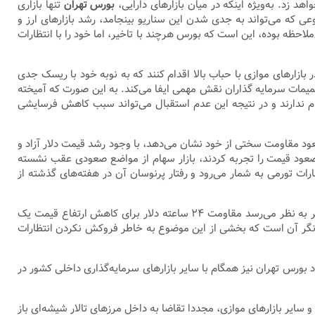
 زد. به‌ویژه اینکه در میان بازار‌های دارایی،
بورس تهران
تنها بازاری
 که می‌تواند به جدی شدن این سناریو بینجامد، رشد بازار‌های ارز و
لاحظه بوده، این است که بورس هرچند با تاخیر، اما خود را با انتظارات
 بازار‌های موازی با حباب بالا اقدام کنند که به نوبه خود با ریسک جدی
میمات سرمایه گذاران نقش مهمی ایفا می‌کند. به این صورت که آمیخته
ام ندارند و در نتیجه این عدم استقبال می‌تواند سبب کاهش فرسایشی
ود مقاومت سختی از خود نشان می‌دهد، با وجود رشد قیمت دلار آزاد و
ازار‌های موازی صعود قیمت را تجربه کردند، بازار سهام از مواضع صعودی عقب نشسته
ارات تورمی به شمار می‌رود و رفتار پر‌نوسان آن در هفته‌های گذشته از
در ماهی که گذشت سیگنال‌های سیاسی-اقتصادی قابل‌توجهی مخابره شد که انتظارات تورمی فعالان بازار را تحت‌الشعاع قرار می‌دهد. از سوی دیگر به نظر می‌رسد مقاومت ۲۴ ساعته دلار برای کاهش ارتفاع قیمت یک
بیانگر آن است که بخشی از این موضوع به خاطر فروکش نکردن انتظارات
ورس تهران نیز همگام با سایر بازار‌های سرمایه‌گذاری داخلی کشور در
 سایر بازار‌های موازی، مجددا تقاضا به داخل مرز‌های تالار شیشه‌ای باز