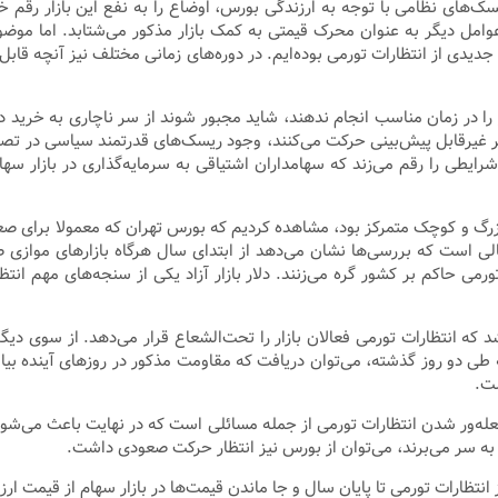
‌های نظامی با توجه به ارزندگی بورس، اوضاع را به نفع این بازار رقم خواهد
امل دیگر به عنوان محرک قیمتی به کمک بازار مذکور می‌شتابد. اما موضوعی
یدی از انتظارات تورمی بوده‌ایم. در دوره‌های زمانی مختلف نیز آنچه قابل‌م
 را در زمان مناسب انجام ندهند، شاید مجبور شوند از سر ناچاری به خرید در
سیر غیرقابل پیش‌بینی حرکت می‌کنند، وجود ریسک‌های قدرتمند سیاسی در تص
ایطی را رقم می‌زند که سهامداران اشتیاقی به سرمایه‌گذاری در بازار سه
رگ و کوچک متمرکز بود، مشاهده کردیم که بورس تهران که معمولا برای صع
یون واحد آغاز کرد. این در حالی است که بررسی‌ها نشان می‌دهد از ابتدای سال هرگاه ب
رمی حاکم بر کشور گره می‌زنند. دلار بازار آزاد یکی از سنجه‌های مهم انتظ
ه طی دو روز گذشته، می‌توان دریافت که مقاومت مذکور در روز‌های آینده 
ست.
له‌ور شدن انتظارات تورمی از جمله مسائلی است که در نهایت باعث می‌شود ب
تی به سر می‌برند، می‌توان از بورس نیز انتظار حرکت صعودی داشت.
تظارات تورمی تا پایان سال و جا ماندن قیمت‌ها در بازار سهام از قیمت ارز و