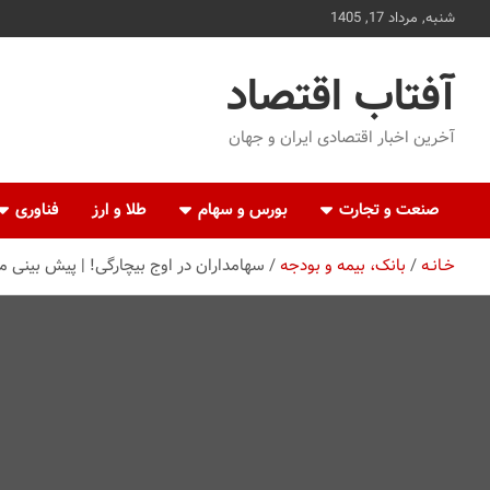
ه
شنبه, مرداد 17, 1405
حتوا
روید
آفتاب اقتصاد
آخرین اخبار اقتصادی ایران و جهان
صنعت و تجارت
بورس و سهام
طلا و ارز
فناوری
خـانـه
بانک، بیمه و بودجه
سهامداران در اوج بیچارگی! | پیش بینی مهم د