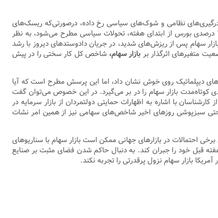
از درگیری‌های نظامی و شوک‌های سیاسی رخ داده، درصورتی‌که ریسک‌های
کنونی با التهاب بیشتری همراه شوند، بازار سهام نیز وضعیت پیچیده‌تری به خود خواهد گرفت. همان‌طور که یکی از مهم‌ترین دلایل رشد بیش از ۴ درصدی بورس از ابتدای هفته، تحولات سیاسی مطرح می‌شود، به نظر
ر سهام پس از ریزش‌های شدید، در جریان دادوستد‌های دیروز با رشد
بازار سهام،
شاخص کل کار سختی را در پیش
بت به رفت‌وآمد‌های دیپلماتیک روی خوش نشان داد، اما این پرسش مطرح است که آیا
دی کوتاه‌مدت بازار سهام را در بر می‌گیرد. در این خصوص می‌توان گفت
خی از کارشناسان با اشاره به اظهارات حمایتی دولتمردان از بازار سرمایه در
ها حتی سبزپوشی روز‌های اخیر شاخص‌های سهامی نیز از همین امر نشات
خی احتمالات در بازار‌های جهانی ممکن است بازار سهام با سناریو‌های
خص سهام در سه روز گذشته بیش از ۴ درصد رشد را ثبت کرده و تا حدودی توانسته در این سه روز افت ۴.۵۹ درصدی هفته قبل خود را جبران کند. به دنبال حاکم شدن فضای مثبت بر صنایع
مریکا بازار سهام نزول پرقدرتی را تجربه نکند.