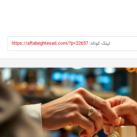
لینک کوتاه:
https://aftabeghtesad.com/?p=22657