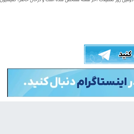
ن دومین روز تعطیلات آخر هفته مشخص شده است و درحال حاضر، کمیسیون اج