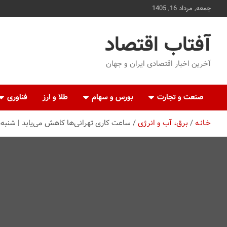
ه
جمعه, مرداد 16, 1405
حتوا
روید
آفتاب اقتصاد
آخرین اخبار اقتصادی ایران و جهان
صنعت و تجارت
بورس و سهام
طلا و ارز
فناوری
خـانـه
برق، آب و انرژی
ساعت کاری تهرانی‌ها کاهش می‌یابد | شنبه‌