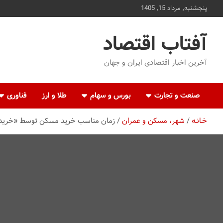
ه
پنجشنبه, مرداد 15, 1405
حتوا
روید
آفتاب اقتصاد
آخرین اخبار اقتصادی ایران و جهان
صنعت و تجارت
بورس و سهام
طلا و ارز
فناوری
خـانـه
شهر، مسکن و عمران
زمان مناسب خرید مسکن توسط «خریدارا