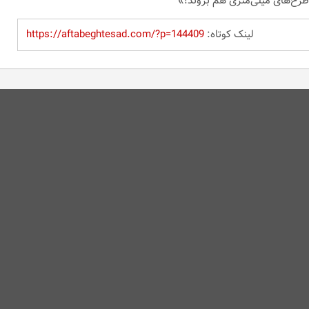
 طرح‌های میلی‌متری هم بروند!»
لینک کوتاه:
https://aftabeghtesad.com/?p=144409