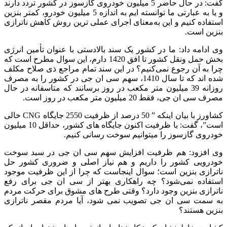
گفت: در حال حاضر 5 میلیون خودروی گازسوز در کشور تردد دارند
و یا به عبارتی ما توانسته ایم به اندازه 5 میلیون خودرو، کمتر بنزین
استفاده کنیم و این به‌معنای اجرای عملی ترین روش کاهش ناترازی
بنزین است.
وی ادامه داد: ما در کشور یک سند بالادستی با عنوان تأمین انرژی
بخش حمل ونقل کشور تا افق 1420 دارم، این سوال مطرح است که
چرا به آن رجوع نمی‌کنیم؟ در این سند تمام مراجع ذی صلاح مکلف
شده اند که تا سال 1410، سهم سی ان جی در کشور را به مصرف
روزانه 39 میلیون متر مکعب در روز برسانند که متاسفانه در حال
مصرف سی ان جی، فقط 20 میلیون متر مکعب در روز است.
کشاورز با بیان اینکه ” 50 درصد از ظرفیت 2550 جایگاه CNG خالی
است”، گفت: با ظرفیت اکنون جایگاه های کشور، حداقل 10 میلیون
خودروی گازسوز را میتوانیم سوخت رسانی کنیم.
وی افزود: هم ظرفیت افزایش سهم سی ان جی در سبد سوخت
خودرویی کشور را داریم و هم نیاز اصلی و ضروری کشور حل
ناترازی بنزین است؛ سوال اینجاست که چرا از این ظرفیت موجود
استفاده نمی‌شود؟ چه راهکاری بهتر از سی ان جی برای رفع
ناترازی بنزین وجود دارد؟ وقتی طرح های مشوق برای حرکت مردم
به سمت سی ان جی تصویب نمی شود، آیا مردم مقصر ناترازی
بنزین هستند؟