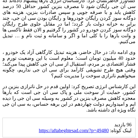
کشاورز خاطرنشان کرد: کارشناسان انرژی بارها پیشنهاد داده‌اند که
سی ان جی رایگان شود تا مصرف بنزین کشور حداقل 50 درصد
کاهش یابد و با صرفه جویی و سپس صادرات بنزین، هزینه های
دوگانه سوز کردن رایگان خودروها و رایگان بودن سی ان جی، چند
برابر به خزانه دولت باز گردد؛ اما در مقابل جلوی طرح رایگان
دوگانه سوز کردن خودرو در کشور را گرفتیم و الان فقط تاکسی ها
و وانت بارها را با کلی اما و اگر و سامانه و ثبت نام و … تبدیل
می‌کنیم.
وی ادامه داد: در حال حاضر، هزینه تبدیل کارگاهی آزاد یک خودرو ،
حدود 40 میلیون تومان است؛ معلوم است با این وضعیت تورم و
فشار اقتصادی بر مردم، استقبال از سی ان جی کاهش پیدا می‌کند؛
وقتی هیچ طرح تشویقی کارآمد برای سی ان جی نداریم، چگونه
میخواهیم ناترازی سوخت را مدیریت کنیم؟
این کارشناس انرژی تصریح کرد: اولین قدم در حل ناترازی بنزین در
کشور، حمایت از سوخت ملی و پاک سی ان جی است که بارها
معجزه کاهش مصرف بنزین در کشور به وسیله سی ان جی را دیده
ایم و امیدواریم دولت چهاردهم در این برهه حساس، به سی ان جی
نگاه ویژه ای داشته باشد.
96 بازدید
لینک کوتاه:
https://aftabeghtesad.com/?p=49480