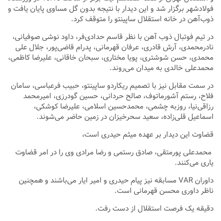
فولادشهر برگزار شد و این دیدار با نتیجه بدون گل مساوی پایان یافت و
ذوب‌آهن در خانه استقلال ساپینتو را متوقف کرد.
در تیم فوتبال ذوب آهن با نظر قاسم حدادی‌فر، داود نوشی صوفیانی،
نادرمحمدی، آرش قادری، عرفان قهرمانی، پدرام قاضی‌پور، جلال علی
محمدی، حسن شوشتری، پویا مختاری، سبحان خاقانی، علیرضا کاظمی،
محمدعلی خالدی به میدان می‌روند.
در سمت مقابل نیز با تصمیم ریکاردو ساپینتو، حبیب فرعباسی، سامان
فلاح، رستم آشورماتوف، صالح حردانی، حسین گودرزی، امیرمحمد
رزاقی‌نیا، روزبه چشمی، محمدحسین اسلامی، علیرضا کوشکی،
اسماعیل قلی‌زاده، سعید سحرخیزان در زمین حاضر می‌شوند.
قضاوت این دیدار بر عهده میثم حیدری است،
محمدعلی پورمتقی، صادق رستمی و رضا مرادی وی را در امر قضاوت
یاری می‌کنند.
داوران VAR مسابقه نیز پیام حیدری و امیر ایار می‌باشند و همچنین
ناظر داوری محسن قهرمانی است.
دقیقه یک فرصت استقلال از دست رفت.