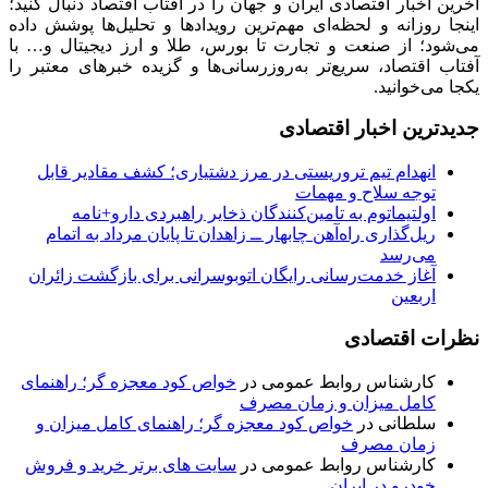
آخرین اخبار اقتصادی ایران و جهان را در آفتاب اقتصاد دنبال کنید؛
اینجا روزانه و لحظه‌ای مهم‌ترین رویدادها و تحلیل‌ها پوشش داده
می‌شود؛ از صنعت و تجارت تا بورس، طلا و ارز دیجیتال و… با
آفتاب اقتصاد، سریع‌تر به‌روزرسانی‌ها و گزیده خبرهای معتبر را
یکجا می‌خوانید.
جدیدترین اخبار اقتصادی
انهدام تیم تروریستی در مرز دشتیاری؛ کشف مقادیر قابل
توجه سلاح و مهمات
اولتیماتوم به تامین‌کنندگان ذخایر راهبردی دارو+نامه
ریل‌گذاری راه‌آهن چابهار ــ زاهدان تا پایان مرداد به اتمام
می‌رسد
آغاز خدمت‌رسانی رایگان اتوبوسرانی برای بازگشت زائران
اربعین
نظرات اقتصادی
کارشناس روابط عمومی
در
خواص کود معجزه گر؛ راهنمای
کامل میزان و زمان مصرف
سلطانی
در
خواص کود معجزه گر؛ راهنمای کامل میزان و
زمان مصرف
کارشناس روابط عمومی
در
سایت های برتر خرید و فروش
خودرو در ایران