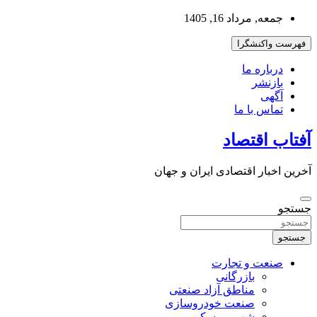
به
جمعه, مرداد 16, 1405
محتوا
بروید
فهرست واکنشگرا
درباره ما
بازنشر
آگهی
تماس با ما
آفتاب اقتصاد
آخرین اخبار اقتصادی ایران و جهان
جستجو
جستجو
صنعت و تجارت
بازرگانی
مناطق آزاد صنعتی
صنعت خودروسازی
شهر و مسکن