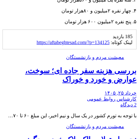
۴. چهار نفره ۲میلیون و ۸۰هزار تومان
۵. پنج نفره ۲میلیون ۶۰۰ هزار تومان
185 بازدید
لینک کوتاه:
https://aftabeghtesad.com/?p=134125
معیشت مردم و بازنشستگان
بررسی هزینه سفر جاده ای؛ سوخت،
عوارض و خورد و خوراک
خرداد ۲۵, ۱۴۰۵
کارشناس روابط عمومی
2 دیدگاه
با توجه به تورم کشور در یک سال و نیم اخیر، این مبلغ ۶۰ تا ۷۰…
معیشت مردم و بازنشستگان