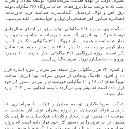
پیشران دولت بر عهده هلدینگ سرمایه‌گذاری توسعه معادن و فلزات
است که به ترتیب شامل پروژه‌های احداث نیروگاه ۳۶۶ مگاواتی تولید
برق، آهن و فولاد کردستان، گندله‌سازی صباامید غرب خاورمیانه،
کنسانتره صبانور، آهن‌اسفنجی آرتاویل و آهن‌اسفنجی اقلید می‌شود.
به گفته وی، پروژه ۳۶۶ مگاواتی تولید برق، در ابتدای سال‌جاری
توسط شرکت پویا انرژی نگین سبز خاورمیانه به انجام رسیده و وارد
مدار شده است، همچنین، یک نیروگاه ۳۶۶ مگاواتی دیگر نیز با وارد
مدار کردن دو واحد بخار تا سال ۱۴۰۶ وارد مدار خواهد شد؛ شایان
ذکر است، پروژه نیروگاهی ۳۶۶ مگاواتی بخار نیازمند ۲۰۰ میلیون
یورو و ۵٫۰۰۰ میلیارد تومان سرمایه‌گذاری است.
او کسری ۲۴ هزار مگاواتی برق شبکه سراسری را مورد اشاره قرار
داد و افزود: هلدینگ ومعادن از طریق شرکت پویا انرژی، ساخت
نیروگاه‌های ۱۴، ۱۶ و ۱۰ مگاواتی خورشیدی را نیز در دستور کار خود
قرار داده است که پیش‌بینی می‌گردد تا نیمه ابتدایی سال ۱۴۰۴ وارد
مدار شوند.
شرکت سرمایه‌گذاری توسعه معادن و فلزات با سهامداری ۵۶
درصدی فولاد کردستان، دو پروژه پیشران تولید آهن‌اسفنجی به
ظرفیت ۱/۶ میلیون تن در بیجار و کارخانه فولادسازی به ظرفیت یک
میلیون تن در قروه را در دستور کار خود قرار داده است که پروژه
آهن‌اسفنجی بیجار نیز تا پایان بهمن‌ماه سال گذشته با صرف هزینه