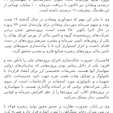
درصدی ومعادن نیز تاکنون با دریافت سرمایه ۱۰۰ میلیارد تومانی از
این هلدینگ، پیشرفت ۱۲ درصدی داشته است.
وی با بیان این مهم که سودآوری ومعادن در سال گذشته ۱۷ همت
بوده و سهم سرمایه موردنیاز ومعادن برای واردمدار شدن ۹۹ پروژه
در حال اجرا بالغ‌بر ۲۵۰ همت است، پروژه‌محور شدن برخی
شرکت‌های زیرمجموعه گروه و تامین مالی از بورس اوراق بهادار را
یکی از روش‌های تامین سرمایه و پیشبرد سریعتر پروژه‌های در دست
اقدام دانست و ابراز امیدواری کرد تا با پیاده‌سازی شیوه‌های نوین،
تامین مالی پروژه‌های زنجیره صنایع فلزی و معدنی محقق گردد.
قائمی‌راد، ضرورت چابک‌سازی اجرای پروژه‌های ملی را یادآور شد و
افزود: یکی از دلایل زمانبر بودن پروژه‌هایی که سازمان‌های دولتی
سهامدار آنها هستند، تشریفات تخصیصی ارز برای انعقاد قرارداد با
تکنولوگ و تشکیل هیات هفت نفره جهت تایید عدم‌ساخت داخل
تجهیزات و تکنولوژی مورد استفاده در کارخانجات است. از سوی
دیگر، شرکت‌های دولتی که در آستانه واگذاری هستند، با سهامداری
در پروژه‌های کلان، این پروژه‌ها را از نظر افزایش سرمایه و قوانین
حاکمیتی دچار مشکل می‌کنند.
وی در پایان، ضرورت نظارت بر صدور مجوز تولید زنجیره فولاد با
بررسی میزان ذخایر سنگ‌آهن را مورد اشاره قرار داد و تصریح کرد: