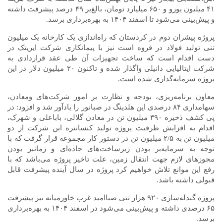
۴۱ میلیون یورو و ۶۵۰ میلیارد تومان، بالغ‌بر ۴۹ درصد پیشرفت داشته
و پیش‌بینی می‌شود تا اسفند ۱۴۰۴ به بهره‌برداری برسد.
پروژه پیشران دوم در کردستان که راه‌اندازی یک کارخانه یک میلیون
تنی تولید فولاد در قروه است نیز با پیمانکاری شرکت ایریتک در
دست اقدام است که ساخت تجهیزات آن طی عقد قراردادی به
شرکت ایتالیایی دانیلی واگذار شده و تاکنون ۲۰ میلیون دلار در این
پروژه سرمایه‌گذاری شده است.
معاون برنامه‌ریزی، بودجه و نظارت بر امور شرکت‌های ومعادن،
سهامداری ۸۴ درصدی این هلدینگ در صبانور را یادآور شد و افزود: در
پی کشف ذخیره ۳۹۰ میلیون تن در معادن گلالی، باباعلی و شهرک،
اقدام به افزایش ظرفیت پروژه تولید کنسانتره این شرکت از دو
میلیون تن به ۲/۵ میلیون تن در دستور کار مجموعه قرار گرفت که با
توجه به سرمایه‌بر بودن زیرساخت‌های جاده‌ای و زمانبر بودن
مجوز‌های لازم جهت انتقال زمین، علت تاخیر پروژه می‌باشد که با
رفع این موانع تلاش خواهیم کرد پروژه در سال آینده پیشرفت قابل
قبولی داشته باشد.
پروژه گندله‌سازی ۹۲۰ هزار تنی صباامید غرب خاورمیانه نیز پیشرفت
۶۵ درصدی داشته و پیش‌بینی می‌شود در اسفند ۱۴۰۴ به بهره‌برداری
برسد.