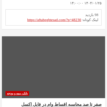
۱۴۰۴/۰۱/۲۵ ۱۴:۰۰:۰۰
98 بازدید
لینک کوتاه:
https://aftabeghtesad.com/?p=48230
بانک، بیمه و بودجه
صفر تا صد محاسبه اقساط وام در فایل اکسل