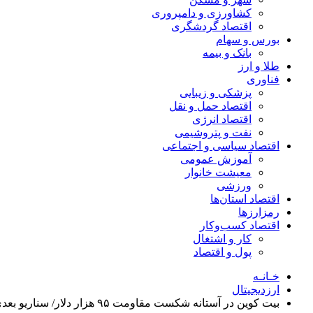
کشاورزی و دامپروری
اقتصاد گردشگری
بورس و سهام
بانک و بیمه
طلا و ارز
فناوری
پزشکی و زیبایی
اقتصاد حمل و نقل
اقتصاد انرژی
نفت و پتروشیمی
اقتصاد سیاسی و اجتماعی
آموزش عمومی
معیشت خانوار
ورزشی
اقتصاد استان‌ها
رمزارزها
اقتصاد کسب‌و‌کار
کار و اشتغال
پول و اقتصاد
خـانـه
ارزدیجیتال
بیت‌ کوین در آستانه شکست مقاومت ۹۵ هزار دلار/ سناریو بعدی چیست؟