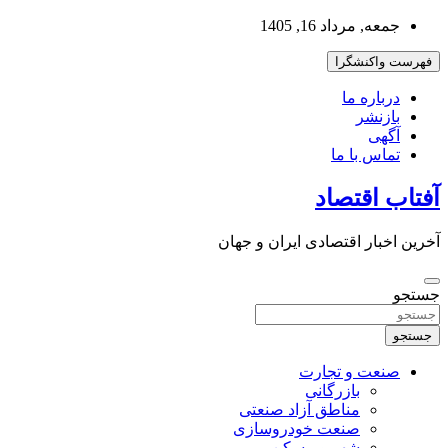
به
جمعه, مرداد 16, 1405
محتوا
بروید
فهرست واکنشگرا
درباره ما
بازنشر
آگهی
تماس با ما
آفتاب اقتصاد
آخرین اخبار اقتصادی ایران و جهان
جستجو
جستجو
صنعت و تجارت
بازرگانی
مناطق آزاد صنعتی
صنعت خودروسازی
شهر و مسکن