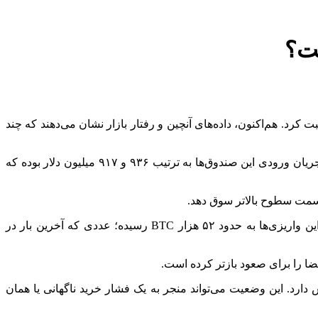
 دلار، بالاترین سطح قیمتی خود از دوم مارس را ثبت کرد. هم‌اکنون، داده‌های آنچین و رفتار بازار نشان می‌دهند که چند
یکی از مهم‌ترین محرک‌ها، رشد چشم‌گیر تقاضا برای صندوق‌های قابل معامله در بورس (ETF) اسپات بیت‌ کوین است. طی دو روز اخیر، جریان ورودی این صندوق‌ها به ترتیب ۹۳۶ و ۹۱۷ میلیون دلار بوده که
هم‌زمان، تعداد بیت ‌کوین‌های واریز شده به صرافی‌ها به شدت کاهش یافته است. طبق داده‌های کریپتوکوانت، میانگین متحرک ۳۰ روزه این واریزی‌ها به حدود ۵۲ هزار BTC رسیده؛ عددی که آخرین بار در
ا را برای صعود بازتر کرده است.
ارد. این وضعیت می‌تواند منجر به یک فشار خرید ناگهانی یا همان