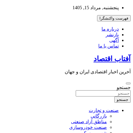
به
پنجشنبه, مرداد 15, 1405
محتوا
بروید
فهرست واکنشگرا
درباره ما
بازنشر
آگهی
تماس با ما
آفتاب اقتصاد
آخرین اخبار اقتصادی ایران و جهان
جستجو
جستجو
صنعت و تجارت
بازرگانی
مناطق آزاد صنعتی
صنعت خودروسازی
شهر و مسکن