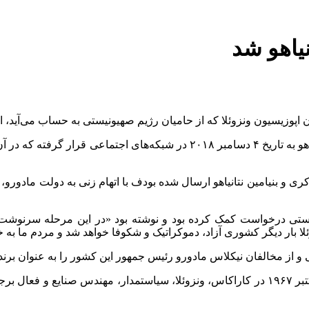
یاهو شد
ان اپوزیسیون ونزوئلا که از حامیان رژیم صهیونیستی به حساب می‌آید، 
تصویر نامه‌ای از ماچادو به نخست‌وزیر رژیم صهیونیستی بنیامین نتانیاهو به تاری
اکری و بنیامین نتانیاهو ارسال شده بودف با اتهام زنی به دولت مادور
ونیستی درخواست کمک کرده بود و نوشته بود «در این مرحله سرنوشت‌
ئلا بار دیگر کشوری آزاد، دموکراتیک و شکوفا خواهد شد و مردم ما به 
 مخالفان نیکلاس مادورو رئیس جمهور این کشور را به عنوان برنده صلح نوبل د
ماریا کورینا ماچادو (به اسپانیایی: María Corina Machado)، متولد ۷ اکتبر ۱۹۶۷ در کاراکاس، و