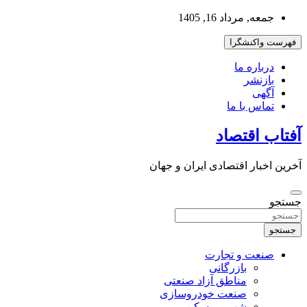
به
جمعه, مرداد 16, 1405
محتوا
بروید
فهرست واکنشگرا
درباره ما
بازنشر
آگهی
تماس با ما
آفتاب اقتصاد
آخرین اخبار اقتصادی ایران و جهان
جستجو
جستجو
صنعت و تجارت
بازرگانی
مناطق آزاد صنعتی
صنعت خودروسازی
شهر و مسکن