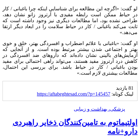
لو گفت: «اگرچه این مطالعه برای شناسایی اینکه چرا باغبانی / کار
در حیاط ممکن است رابطه مفیدی با آرتروز زانو نشان دهد،
طراحی نشده بود، اما مطالعات دیگری نیز وجود داشته است که
ثابت می‌کند باغبانی / کار در حیاط سلامت را در ابعاد دیگر ارتقا
می‌دهد.»
او گفت: «باغبانی با علائم اضطراب و افسردگی بهتر، خلق و خوی
بهتر و اجتماعی شدن بیشتر مرتبط بوده است. و از آنجایی که
آزمایش‌های بالینی نشان داده‌اند که داروهای ضد افسردگی در
کاهش درد آرتروز مفید هستند، می‌تواند راهی احتمالی برای مفید
بودن باغبانی / کار در حیاط باشد. برای بررسی این احتمال،
مطالعات بیشتری لازم است.»
81 بازدید
لینک کوتاه:
https://aftabeghtesad.com/?p=145457
پزشکی، بهداشت و زیبایی
اولتیماتوم به تامین‌کنندگان ذخایر راهبردی
دارو+نامه