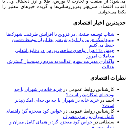
می‌شود؛ از صنعت و تجارت تا بورس، طلا و ارز دیجیتال و… با
آفتاب اقتصاد، سریع‌تر به‌روزرسانی‌ها و گزیده خبرهای معتبر را
یکجا می‌خوانید.
جدیدترین اخبار اقتصادی
شتاب توسعه صنعتی در قزوین با افزایش ظرفیت شهرک‌ها
ببینید| تنگه هرمز را تا پذیرش شرایط ایران توسط دشمن
حفظ می‌کنیم
جهش 112 هزار واحدی شاخص بورس در دقایق ابتدایی
معاملات امروز
واگذاری مدیریت سهام عدالت به مردم زمینه‌ساز گسترش
عدالت
نظرات اقتصادی
کارشناس روابط عمومی
در
خرید خانه در شهران با چه
بودجه‌ای امکان‌پذیر است؟
احمد
در
خرید خانه در شهران با چه بودجه‌ای امکان‌پذیر
است؟
کارشناس روابط عمومی
در
خواص کود معجزه گر؛ راهنمای
کامل میزان و زمان مصرف
سلطانی
در
خواص کود معجزه گر؛ راهنمای کامل میزان و
زمان مصرف