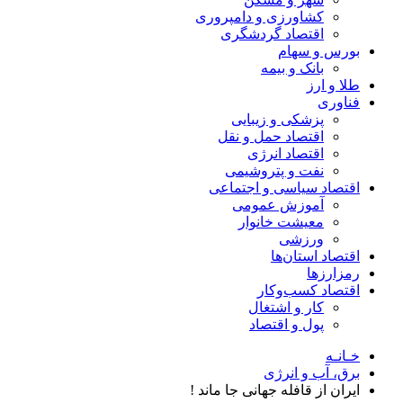
کشاورزی و دامپروری
اقتصاد گردشگری
بورس و سهام
بانک و بیمه
طلا و ارز
فناوری
پزشکی و زیبایی
اقتصاد حمل و نقل
اقتصاد انرژی
نفت و پتروشیمی
اقتصاد سیاسی و اجتماعی
آموزش عمومی
معیشت خانوار
ورزشی
اقتصاد استان‌ها
رمزارزها
اقتصاد کسب‌و‌کار
کار و اشتغال
پول و اقتصاد
خـانـه
برق، آب و انرژی
ایران از قافله جهانی جا ماند !