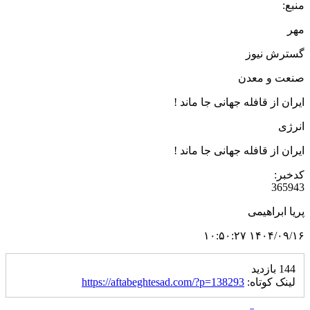
منبع:
مهر
گسترش نیوز
صنعت و معدن
ایران از قافله جهانی جا ماند !
انرژی
ایران از قافله جهانی جا ماند !
کدخبر:
365943
پریا ابراهیمی
۱۴۰۴/۰۹/۱۶ ۱۰:۵۰:۲۷
144 بازدید
لینک کوتاه:
https://aftabeghtesad.com/?p=138293