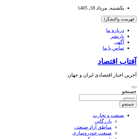
به
یکشنبه, مرداد 18, 1405
محتوا
بروید
فهرست واکنشگرا
درباره ما
بازنشر
آگهی
تماس با ما
آفتاب اقتصاد
آخرین اخبار اقتصادی ایران و جهان
جستجو
جستجو
صنعت و تجارت
بازرگانی
مناطق آزاد صنعتی
صنعت خودروسازی
شهر و مسکن