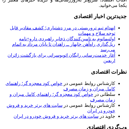
یکجا می‌خوانید.
جدیدترین اخبار اقتصادی
انهدام تیم تروریستی در مرز دشتیاری؛ کشف مقادیر قابل
توجه سلاح و مهمات
اولتیماتوم به تامین‌کنندگان ذخایر راهبردی دارو+نامه
ریل‌گذاری راه‌آهن چابهار ــ زاهدان تا پایان مرداد به اتمام
می‌رسد
آغاز خدمت‌رسانی رایگان اتوبوسرانی برای بازگشت زائران
اربعین
نظرات اقتصادی
کارشناس روابط عمومی
در
خواص کود معجزه گر؛ راهنمای
کامل میزان و زمان مصرف
سلطانی
در
خواص کود معجزه گر؛ راهنمای کامل میزان و
زمان مصرف
کارشناس روابط عمومی
در
سایت های برتر خرید و فروش
خودرو در ایران
جاوید
در
سایت های برتر خرید و فروش خودرو در ایران
وب‌گردی اقتصادی