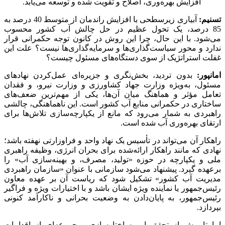
افزایش بهره‌وری، اصلاح و تقویت شده و توسعه می‌یابد.
تسنیم:
آبیاری زیرسطحی با افزایش راندمان از متوسط 40 درصد به
85 درصد، یک تحول عظیم در حل چالش آب کشور محسوب
می‌شود. با این حال، چرا این روش در کانون توجه حکمرانی قرار
ندارد و محور سیاست‌گذاری‌ها و سرمایه‌گذاری‌ها نیست؟ علت این
غفلت استراتژیک از سوی دستگاه‌های مسئول چیست؟
امانپور:
بدون تردید، بخش‌نگری و جزیره‌ای عمل‌کردن نهادهای
مسئول، به‌ویژه وزارت جهاد کشاورزی و وزارت نیرو، و فقدان
تعامل مؤثر و هماهنگ میان آن‌ها، یکی از مهم‌ترین ضعف‌های
ساختاری در حکمرانی منابع آب کشور است. این ناهماهنگی، چالشی
راهبردی به شمار می‌رود که مانع از یکپارچه‌سازی تلاش‌ها برای
ارتقای بهره‌وری آب شده است.
راهکار آن می‌تواند در تأسیس یک نهاد واحد و فراوزارتی نهفته باشد؛
نهادی که مانند راهکار ارائه‌شده برای بحران انرژی، وظیفه راهبری
ملی و یکپارچه در حوزه «تولید، مصرف، و بهینه‌سازی آب» را
برعهده گیرد. پیشنهاد می‌شود سازمانی با عنوان «سازمان راهبردی
مدیریت آب کشور» تشکیل شود که ریاست آن بر عهده معاون
رئیس‌جمهور یا نماینده ویژه ایشان باشد و با اختیارات ویژه و فراگیر
رئیس‌جمهور، به پایان‌دادن به وضعیت بحرانی و ناکارآمد کنونی
بپردازد.
اما تا پیش از تحقق این ساختارسازی، مجموعه‌ای از اقدامات