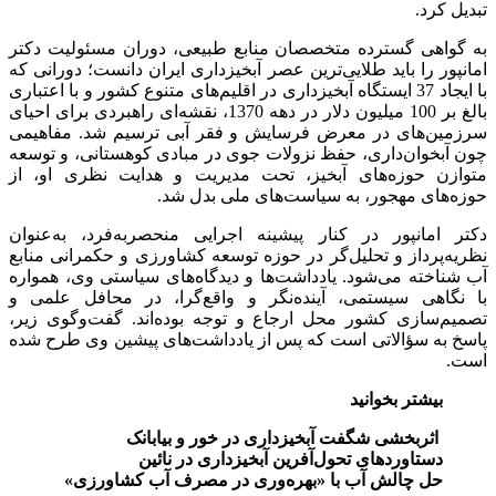
تبدیل کرد.
به گواهی گسترده متخصصان منابع طبیعی، دوران مسئولیت دکتر
امانپور را باید طلایی‌ترین عصر آبخیزداری ایران دانست؛ دورانی که
با ایجاد 37 ایستگاه آبخیزداری در اقلیم‌های متنوع کشور و با اعتباری
بالغ بر 100 میلیون دلار در دهه 1370، نقشه‌ای راهبردی برای احیای
سرزمین‌های در معرض فرسایش و فقر آبی ترسیم شد. مفاهیمی
چون آبخوان‌داری، حفظ نزولات جوی در مبادی کوهستانی، و توسعه
متوازن حوزه‌های آبخیز، تحت مدیریت و هدایت نظری او، از
حوزه‌های مهجور، به سیاست‌های ملی بدل شد.
دکتر امانپور در کنار پیشینه اجرایی منحصربه‌فرد، به‌عنوان
نظریه‌پرداز و تحلیل‌گر در حوزه توسعه کشاورزی و حکمرانی منابع
آب شناخته می‌شود. یادداشت‌ها و دیدگاه‌های سیاستی وی، همواره
با نگاهی سیستمی، آینده‌نگر و واقع‌گرا، در محافل علمی و
تصمیم‌سازی کشور محل ارجاع و توجه بوده‌اند. گفت‌وگوی زیر،
پاسخ به سؤالاتی است که پس از یادداشت‌های پیشین وی طرح شده
است.
بیشتر بخوانید
اثربخشی شگفت آبخیزداری در خور و بیابانک
دستاوردهای تحول‌آفرین آبخیزداری در نائین
حل چالش آب با «بهره‌وری در مصرف آب کشاورزی»