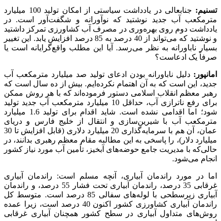
تسنیم:
جنابعالی در یادداشت سیاستی از امکان تولید 100 میلیارد
مترمکعب آب جدید نوشتید که نوآورانه و شگفت‌آور است. در
یادداشت دوم روی بهره‌وری در مصرف آب کشاورزی تمرکز داشتید
و نوشتید که می‌تواند از 40 درصد به 85 درصد افزایش یابد. این تغییر
بسیار ناباورانه به نظر می‌رسد. آیا این مطلب واقع‌گرایانه است یا
صرفاً یک ادعاست؟
امانپور:
دلیل ناباورانه بودن ادعای تولید صد میلیارد مترمکعب آب
جدید، این است که به آن اهتمام نکرده‌ایم. بیش از ده سال است که
رهبر معظم انقلاب اسلامی دستور فرموده‌اند که با هر روش ممکن
برای رفع ناترازی آب، حداقل 10 میلیارد مترمکعب آب جدید تولید
شود؛ اما اقدامی نشده است. شاید اقدام برای تولید 1.6 میلیارد
مترمکعب آب با شیرین‌سازی و انتقال از خلیج فارس و دریای
عمان، آن هم با سرمایه‌گذاری 20 میلیارد دلاری (قابل افزایش تا 30
میلیارد دلار)، را پاسخی به این مطالبه مقام معظم رهبری بدانند، در
حالی‌که با مدیریت جامع حوضه‌های آبخیز، تأمین آب مورد نیاز کشور
انجام می‌شود.
اما در مورد راندمان آبیاری، آنچه مسلم است: راندمان آبیاری
غرقابی 35 درصد، راندمان آبیاری تحت فشار 55 درصد، و راندمان
آبیاری زیرسطحی با لوله‌های سفالی 85 درصد است. متوسط کل
راندمان آبیاری کشاورزی کشور اکنون 40 درصد است، زیرا عمده
روش‌های متداول آبیاری در سطح کشور همچنان آبیاری غرقابی