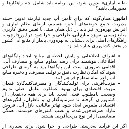
نظام آبیاری» تدوین شود، این برنامه باید شامل چه راهکارها و
محورهایی باشد؟
امانپور:
همان‌گونه که برای تأمین آب جدید نیازمند تدوین «سند
مدیریت جامع حوضه‌های آبخیز» هستیم، ارتقای نظام آبیاری و
افزایش بهره‌وری نیز باید در ذیل همان سند، با تعیین دقیق کاربری
منابع زیستی به‌ویژه منابع آبی، طراحی و اجرا شود. در این چارچوب،
راهکارهای اصلی برای دستیابی به بهره‌وری پایدار از منابع آبی کشور
در بخش کشاورزی عبارت‌اند از:
اشراف اطلاعاتی و پایش لحظه‌ای منابع: ایجاد پایگاه‌های
اطلاعاتی هوشمند برای رصد مداوم منابع و مصارف آبی،
اقدامی ضروری است. این پایگاه‌ها باید به گونه‌ای طراحی
شوند که امکان نظارت دقیق بر تولید، مصرف، و ذخیره منابع
آب را در تمام سطوح فراهم کنند.
مزیت‌آفرینی برای تولیدکنندگان و مصرف‌کنندگان: فقدان
مزیت اقتصادی برای بهبود عملکرد، عامل اصلی تداوم
وضعیت نامطلوب فعلی است. باید برای همه ذی‌نفعان، از
کشاورزان گرفته تا سرمایه‌گذاران و ناظران، انگیزه‌های
اقتصادی ملموس ایجاد شود. تهاتر مالیاتی، بازار آب، فروش
مازاد صرفه‌جویی‌شده، و نصب کنتورهای هوشمند، همگی
مصادیقی از این نوع مزیت‌آفرینی هستند.
اگر این فرآیند به‌درستی طراحی و اجرا شود، برای بسیاری از