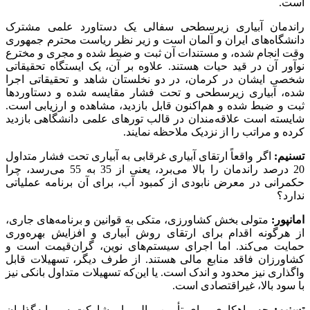
است.
راندمان آبیاری زیرسطحی سفالی یک دستاورد علمی مشترک
دانشگاه‌های ایران و آلمان است و زیر نظر ریاست محترم جمهوری
وقت انجام شده، و مستندات آن ثبت و ضبط شده و مجری و مخترع
نوآور آن در قید حیات هستند. علاوه بر آن، یک ایستگاه تحقیقاتی
شخصی ایشان در کرمان، در دو نخلستان شاهد و تحقیقاتی اجرا
شده، آبیاری زیرسطحی و تحت فشار مقایسه شده و دستاوردها
ثبت و ضبط شده و هم‌اکنون قابل بازدید، مشاهده و ارزیابی است.
شایسته است علاقه‌مندان در قالب تورهای علمی دانشگاهی بازدید
کرده و مراتب را از نزدیک ملاحظه نمایند.
تسنیم:
اگر واقعاً ارتقای آبیاری غرقابی به آبیاری تحت فشار متداول
20 درصد راندمان را بالا می‌برد، یعنی از 35 به 55 می‌رسد، چرا
حکمرانی در معرض نابودی از کمبود آب، برای آن برنامه عملیاتی
ندارد؟
امانپور:
متولی بخش کشاورزی، متکی به قوانین و برنامه‌های جاری،
از هرگونه اقدام برای ارتقای روش آبیاری و افزایش بهره‌وری
حمایت می‌کند. اما اجرای سیستم‌های نوین، گران‌قیمت است و
کشاورزان فاقد منابع مالی هستند. از طرف دیگر، تسهیلات قابل
واگذاری نیز محدود و اندک است. یا این‌که تسهیلات متداول بانکی نیز
با سود بالا، غیراقتصادی است.
تسنیم:
چه راهکاری برای تأمین مالی یا مشارکت سرمایه‌گذاران