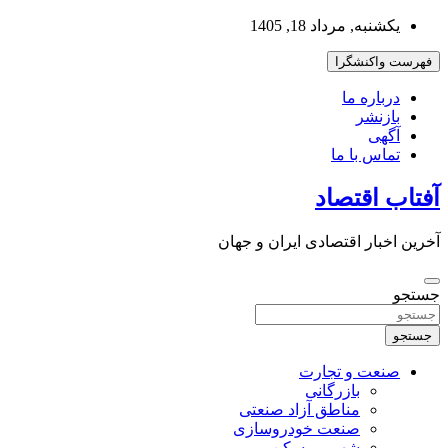
به
یکشنبه, مرداد 18, 1405
محتوا
بروید
فهرست واکنشگرا
درباره ما
بازنشر
آگهی
تماس با ما
آفتاب اقتصاد
آخرین اخبار اقتصادی ایران و جهان
جستجو
جستجو
صنعت و تجارت
بازرگانی
مناطق آزاد صنعتی
صنعت خودروسازی
شهر و مسکن