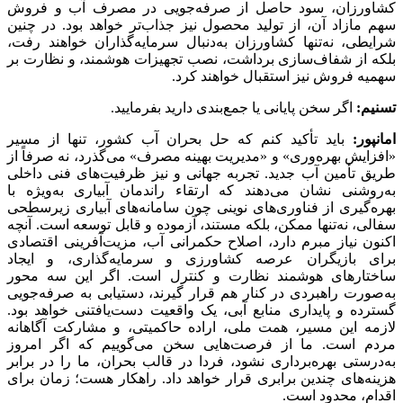
کشاورزان، سود حاصل از صرفه‌جویی در مصرف آب و فروش
سهم مازاد آن، از تولید محصول نیز جذاب‌تر خواهد بود. در چنین
شرایطی، نه‌تنها کشاورزان به‌دنبال سرمایه‌گذاران خواهند رفت،
بلکه از شفاف‌سازی برداشت، نصب تجهیزات هوشمند، و نظارت بر
سهمیه فروش نیز استقبال خواهند کرد.
تسنیم:
اگر سخن پایانی یا جمع‌بندی دارید بفرمایید.
امانپور:
باید تأکید کنم که حل بحران آب کشور، تنها از مسیر
«افزایش بهره‌وری» و «مدیریت بهینه مصرف» می‌گذرد، نه صرفاً از
طریق تأمین آب جدید. تجربه جهانی و نیز ظرفیت‌های فنی داخلی
به‌روشنی نشان می‌دهند که ارتقاء راندمان آبیاری به‌ویژه با
بهره‌گیری از فناوری‌های نوینی چون سامانه‌های آبیاری زیرسطحی
سفالی، نه‌تنها ممکن، بلکه مستند، آزموده و قابل توسعه است. آنچه
اکنون نیاز مبرم دارد، اصلاح حکمرانی آب، مزیت‌آفرینی اقتصادی
برای بازیگران عرصه کشاورزی و سرمایه‌گذاری، و ایجاد
ساختارهای هوشمند نظارت و کنترل است. اگر این سه محور
به‌صورت راهبردی در کنار هم قرار گیرند، دستیابی به صرفه‌جویی
گسترده و پایداری منابع آبی، یک واقعیت دست‌یافتنی خواهد بود.
لازمه این مسیر، همت ملی، اراده حاکمیتی، و مشارکت آگاهانه
مردم است. ما از فرصت‌هایی سخن می‌گوییم که اگر امروز
به‌درستی بهره‌برداری نشود، فردا در قالب بحران، ما را در برابر
هزینه‌های چندین برابری قرار خواهد داد. راهکار هست؛ زمان برای
اقدام، محدود است.