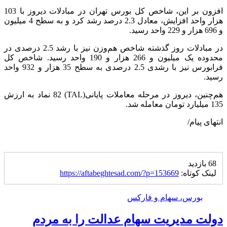
افزون بر این، شاخص کل بورس تهران در مبادلات دیروز با 103
هزار واحد افزایش، معادل 2.3 درصد رشد کرد و به سطح 4 میلیون
و 696 هزار و 229 واحد رسید.
در مبادلات روز گذشته شاخص هم‌وزن نیز با رشد 2.5 درصدی در
محدوده یک میلیون و 266 هزار و 190 واحد رسید. شاخص کل
فرابورس نیز با رشدی 2.5 درصدی به سطح 35 هزار و 932 واحد
رسید.
هم‌چنین، دیروز در مرحله معاملات پایانی(TAL) 82 نماد به ارزش
135 میلیارد تومان معامله شد.
انتهای پیام/
68 بازدید
لینک کوتاه:
https://aftabeghtesad.com/?p=153669
بورس، سهام و فارکس
دولت مدیریت سهام عدالت را به مردم