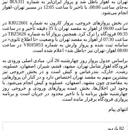
تهران به اهواز باطل شد و پرواز ایران‌ایر به شماره IRA311 نیز
به‌جای ساعت 08:00، با تاخیر تا ساعت 12:05 در مسیر تهران–اهواز
انجام می‌شود.
در بخش پروازهای خروجی، پرواز کارون به شماره KRU2601 در
ساعت 06:00 از اهواز به مقصد تهران با 35 دقیقه تاخیر و در ساعت
06:35 فرودگاه را ترک کرد. همچنین پرواز آتا به شماره TBZ5626 در
ساعت 07:30 از اهواز به مقصد تهران با وضعیت «تا اطلاع ثانوی» در
سامانه ثبت شده و پرواز وارش به شماره VRH5853 در ساعت
08:00 اهواز–تهران نیز «باطل شد» اعلام شده است.
براساس جدول پرواز روز چهارشنبه 26 آذر، مبادی اصلی ورودی به
فرودگاه اهواز شامل تهران، مشهد، قشم، شیراز، اصفهان، عسلویه،
رشت، خارک، بندرعباس و کیش است و در بخش خروجی نیز
بیشترین سهم به مقصد تهران اختصاص دارد و در کنار آن پروازهایی
به مقاصدی چون مشهد، اصفهان، عسلویه و کیش انجام می‌شود. با
وجود این اخلال‌ها، بخش عمده پروازهای ورودی و خروجی روز
چهارشنبه طبق برنامه یا با تاخیر محدود در جریان است و برنامه
پروازی فرودگاه برقرار مانده است.
انتهای پیام
82 بازدید