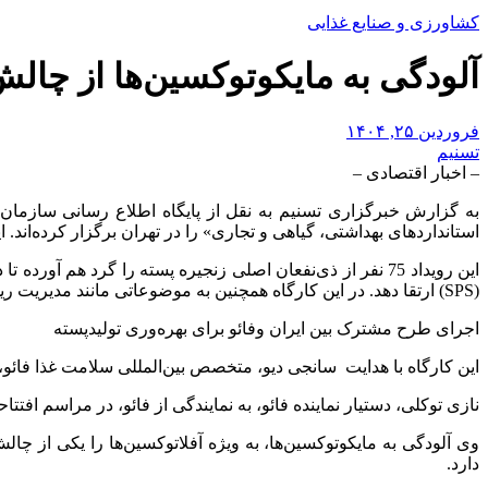
کشاورزی و صنایع غذایی
آلودگی به مایکوتوکسین‌ها از چال
فروردین ۲۵, ۱۴۰۴
تسنیم
– اخبار اقتصادی –
به گزارش خبرگزاری تسنیم به نقل از پایگاه اطلاع رسانی سازمان
استانداردهای بهداشتی، گیاهی و تجاری» را در تهران برگزار کرده‌اند. این کارگاه تا 27 فروردین ماه ا
این رویداد 75 نفر از ذی‌نفعان اصلی زنجیره پسته را گرد هم
(SPS) ارتقا دهد. در این کارگاه همچنین به موضوعاتی مانند مدیریت ریسک آفلاتوکسین، کنترل باقیمانده سموم و سامانه‌های ردیابی محصول پرداخته می‌شود.
اجرای طرح مشترک بین ایران وفائو برای بهره‌وری تولیدپسته
این کارگاه با هدایت سانجی دیو، متخصص بین‌المللی سلامت غذا فائو
نازی توکلی، دستیار نماینده فائو، به نمایندگی از فائو، در مراسم اف
وی آلودگی به مایکوتوکسین‌ها، به ویژه آفلاتوکسین‌ها را یکی از 
دارد.