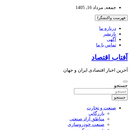
به
جمعه, مرداد 16, 1405
محتوا
بروید
فهرست واکنشگرا
درباره ما
بازنشر
آگهی
تماس با ما
آفتاب اقتصاد
آخرین اخبار اقتصادی ایران و جهان
جستجو
جستجو
صنعت و تجارت
بازرگانی
مناطق آزاد صنعتی
صنعت خودروسازی
شهر و مسکن