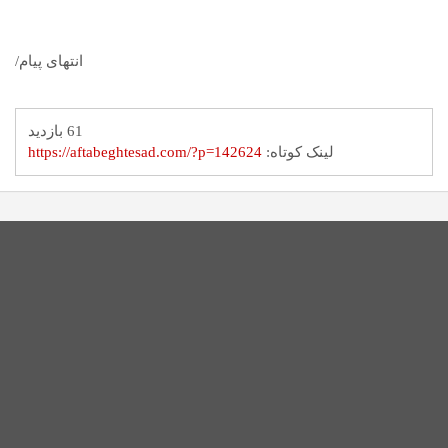
انتهای پیام/
61 بازدید
لینک کوتاه:
https://aftabeghtesad.com/?p=142624