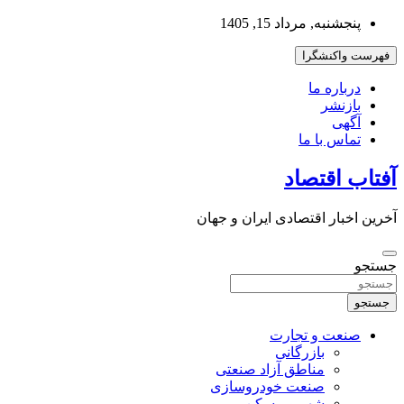
به
پنجشنبه, مرداد 15, 1405
محتوا
بروید
فهرست واکنشگرا
درباره ما
بازنشر
آگهی
تماس با ما
آفتاب اقتصاد
آخرین اخبار اقتصادی ایران و جهان
جستجو
جستجو
صنعت و تجارت
بازرگانی
مناطق آزاد صنعتی
صنعت خودروسازی
شهر و مسکن